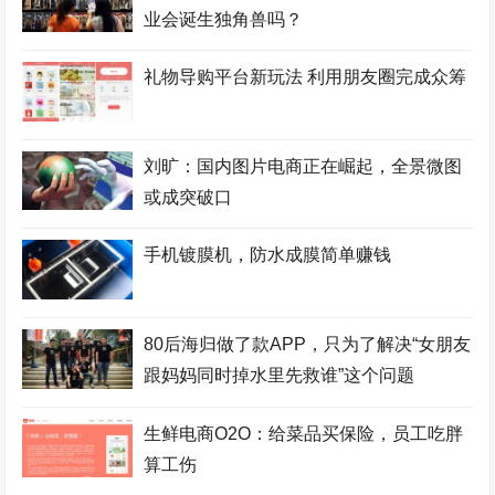
业会诞生独角兽吗？
礼物导购平台新玩法 利用朋友圈完成众筹
刘旷：国内图片电商正在崛起，全景微图
或成突破口
手机镀膜机，防水成膜简单赚钱
80后海归做了款APP，只为了解决“女朋友
跟妈妈同时掉水里先救谁”这个问题
生鲜电商O2O：给菜品买保险，员工吃胖
算工伤