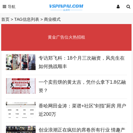
首页
> TAG信息列表 > 商业模式
黄金广告位火热招租
专访郑飞科：18个月三次融资，风先生在
如何挑战顺丰
一个卖煎饼的黄太吉，凭什么拿下1.8亿融
资？
香哈网田金涛：菜谱+社区“剑指”厨房 用户
近200万
创业浪潮正在疯狂的席卷所有行业 情趣产