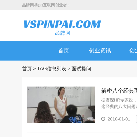
品牌网-助力互联网创业者！
首页
创业资讯
创
首页
> TAG信息列表 > 面试提问
解密八个经典面
据资深HR专家说
这经典的八大问题
单，当你经历了多..
2016-01-01