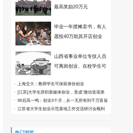
最高奖励20万元
毕业一年摆摊卖书，有人
愿投40万助其开店创业
山西省事业单位专技人员
可离岗创业、在校学生可
休学创业
上海交大：教师学生可保留身份创业
[江苏]大学生辞职新媒体创业，竟成“微信造谣第
一案”
90后高一鸣：创业3个月，从一无所有到千万富翁
江苏省大学生创业示范基地工作交流研讨会顺利
召开
热门浏览