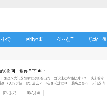
业指导
创业故事
创业点子
职场江湖
试提问，帮你拿下offer
，下面这八大问题如果能够回答出彩，面试通过率能提升30%，快来看看
该如何见招拆招！你知道么？HR在面试过程中， 脑袋里会有一份问题清
.
面试技巧
面试提问